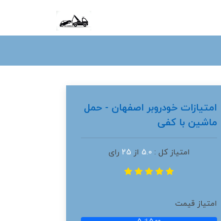
امتیازات خودروبر اصفهان - حمل
ماشین با کفی
امتیاز کل :
5.0
از
25
رای
امتیاز قیمت
5.00 از 5